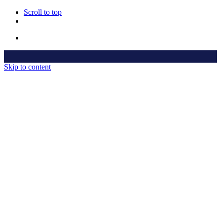
Scroll to top
Skip to content
Home
Gereedschap & Machines
Machines Juwelen & Diamant
Machines Industrie
Over ons
Jobs
Contact
© 2024 Buko, BE0405319448. All rights reserved | Website by