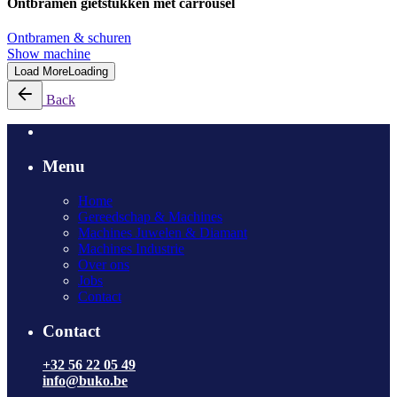
Ontbramen gietstukken met carrousel
Ontbramen & schuren
Show machine
Load More
Loading
Back
Menu
Home
Gereedschap & Machines
Machines Juwelen & Diamant
Machines Industrie
Over ons
Jobs
Contact
Contact
+32 56 22 05 49
info@buko.be